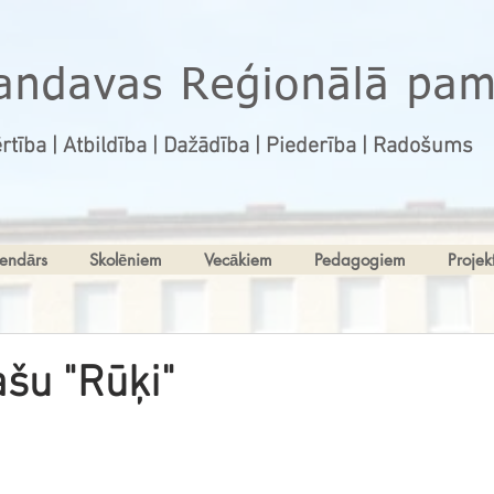
andavas Reģionālā pam
rtība | Atbildība | Dažādība | Piederība | Radošums
endārs
Skolēniem
Vecākiem
Pedagogiem
Projekt
lašu "Rūķi"