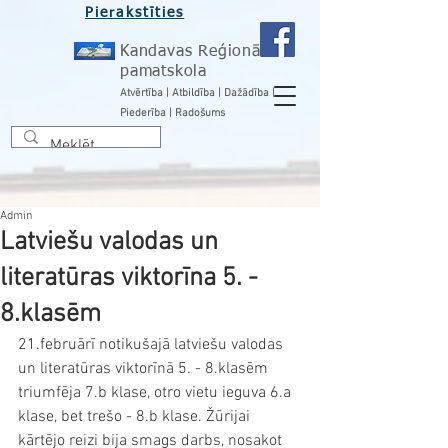
Pierakstīties
Kandavas Reģionālā
pamatskola
Atvērtība | Atbildība | Dažādība |
Piederība | Radošums
Admin
Latviešu valodas un
literatūras viktorīna 5. -
8.klasēm​
21.februārī notikušajā latviešu valodas 
un literatūras viktorīnā 5. - 8.klasēm 
triumfēja 7.b klase, otro vietu ieguva 6.a 
klase, bet trešo - 8.b klase. Žūrijai 
kārtējo reizi bija smags darbs, nosakot 