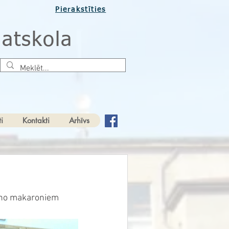
Pierakstīties
atskola
i
Kontakti
Arhīvs
t no makaroniem 