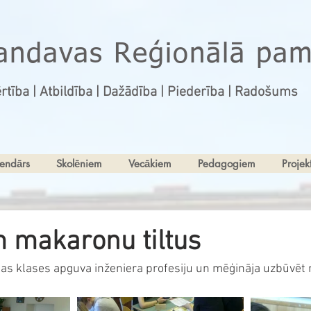
andavas Reģionālā pam
rtība | Atbildība | Dažādība | Piederība | Radošums
endārs
Skolēniem
Vecākiem
Pedagogiem
Projekt
 makaronu tiltus
olas klases apguva inženiera profesiju un mēģināja uzbūvē