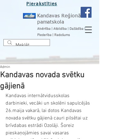
Pierakstīties
Kandavas Reģionālā
pamatskola
Atvērtība | Atbildība | Dažādība |
Piederība | Radošums
Admin
Kandavas novada svētku
gājienā
Kandavas internātvidusskolas 
darbinieki, vecāki un skolēni sapulcējās 
26.maija vakarā, lai dotos Kandavas 
novada svētku gājienā cauri pilsētai uz 
brīvdabas estrādi Ozolāji. Šoreiz 
pieskaņojāmies savai vasaras 