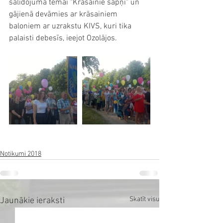
salidojuma tēmai "Krāsainie sapņi" un 
gājienā devāmies ar krāsainiem 
baloniem ar uzrakstu KIVS, kuri tika 
palaisti debesīs, ieejot Ozolājos. 
Notikumi 2018
Skatīt visu
Jaunākie ieraksti