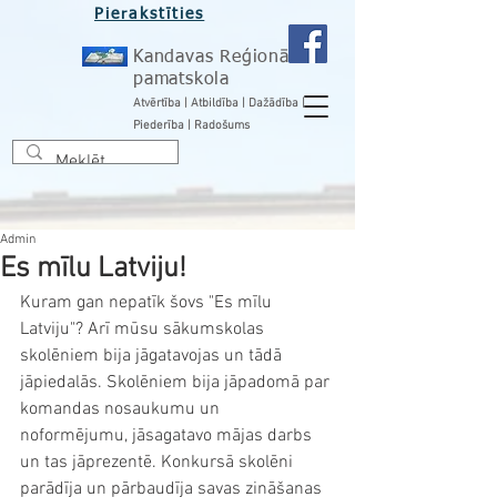
Pierakstīties
Kandavas Reģionālā
pamatskola
Atvērtība | Atbildība | Dažādība |
Piederība | Radošums
Admin
Es mīlu Latviju!
Kuram gan nepatīk šovs "Es mīlu 
Latviju"? Arī mūsu sākumskolas 
skolēniem bija jāgatavojas un tādā 
jāpiedalās. Skolēniem bija jāpadomā par 
komandas nosaukumu un 
noformējumu, jāsagatavo mājas darbs 
un tas jāprezentē. Konkursā skolēni 
parādīja un pārbaudīja savas zināšanas 