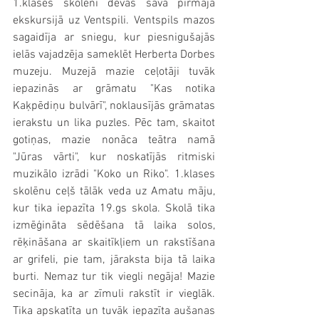
1.klases skolēni devās savā pirmajā 
ekskursijā uz Ventspili. Ventspils mazos 
sagaidīja ar sniegu, kur piesnigušajās 
ielās vajadzēja sameklēt Herberta Dorbes 
muzeju. Muzejā mazie ceļotāji tuvāk 
iepazinās ar grāmatu "Kas notika 
Kaķpēdiņu bulvārī", noklausījās grāmatas 
ierakstu un lika puzles. Pēc tam, skaitot 
gotiņas, mazie nonāca teātra namā 
"Jūras vārti", kur noskatījās ritmiski 
muzikālo izrādi "Koko un Riko". 1.klases 
skolēnu ceļš tālāk veda uz Amatu māju, 
kur tika iepazīta 19.gs skola. Skolā tika 
izmēģināta sēdēšana tā laika solos, 
rēķināšana ar skaitīkļiem un rakstīšana 
ar grifeli, pie tam, jāraksta bija tā laika 
burti. Nemaz tur tik viegli negāja! Mazie 
secināja, ka ar zīmuli rakstīt ir vieglāk. 
Tika apskatīta un tuvāk iepazīta aušanas 