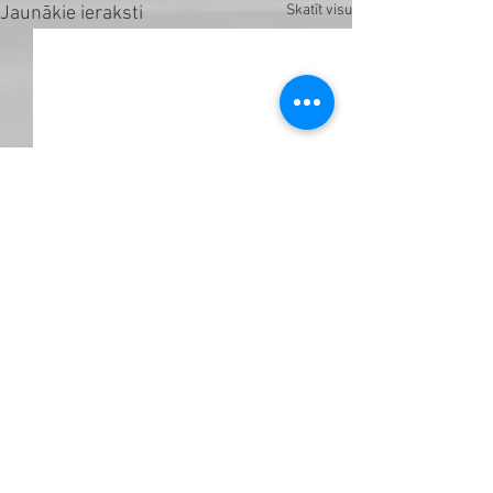
Skatīt visu
Jaunākie ieraksti
Komentāri