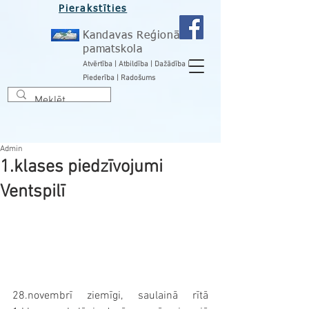
Pierakstīties
Kandavas Reģionālā
pamatskola
Atvērtība | Atbildība | Dažādība |
Piederība | Radošums
Admin
1.klases piedzīvojumi
Ventspilī
28.novembrī ziemīgi, saulainā rītā 