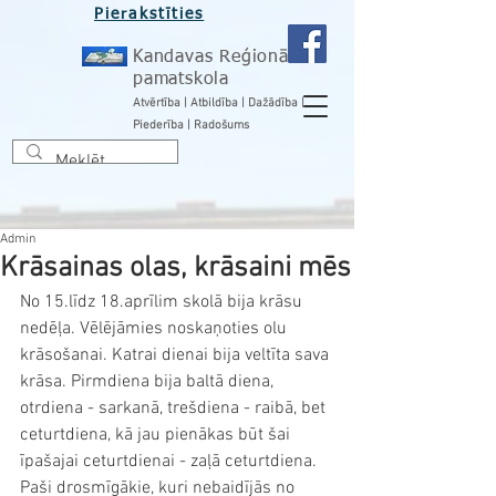
Pierakstīties
Kandavas Reģionālā
pamatskola
Atvērtība | Atbildība | Dažādība |
Piederība | Radošums
Admin
Krāsainas olas, krāsaini mēs
No 15.līdz 18.aprīlim skolā bija krāsu 
nedēļa. Vēlējāmies noskaņoties olu 
krāsošanai. Katrai dienai bija veltīta sava 
krāsa. Pirmdiena bija baltā diena, 
otrdiena - sarkanā, trešdiena - raibā, bet 
ceturtdiena, kā jau pienākas būt šai 
īpašajai ceturtdienai - zaļā ceturtdiena. 
Paši drosmīgākie, kuri nebaidījās no 