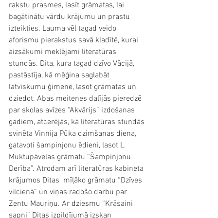
rakstu prasmes, lasīt grāmatas, lai 
bagātinātu vārdu krājumu un prastu 
izteikties. Lauma vēl tagad veido 
aforismu pierakstus savā kladītē, kurai 
aizsākumi meklējami literatūras 
stundās. Dita, kura tagad dzīvo Vācijā, 
pastāstīja, kā mēģina saglabāt 
latviskumu ģimenē, lasot grāmatas un 
dziedot. Abas meitenes dalījās pieredzē 
par skolas avīzes “Akvārijs” izdošanas 
gadiem, atcerējās, kā literatūras stundās 
svinēta Vinnija Pūka dzimšanas diena, 
gatavoti šampinjonu ēdieni, lasot L. 
Muktupāvelas grāmatu “Šampinjonu 
Derība”. Atrodam arī literatūras kabineta 
krājumos Ditas  mīļāko grāmatu “Dzīves 
vilcienā” un viņas radošo darbu par 
Zentu Mauriņu. Ar dziesmu “Krāsaini 
sapņi” Ditas izpildījumā izskan 