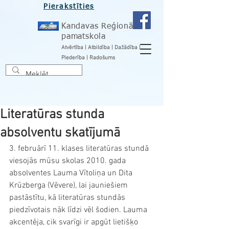
Pierakstīties
Kandavas Reģionālā
pamatskola
Atvērtība | Atbildība | Dažādība |
Piederība | Radošums
Literatūras stunda
absolventu skatījumā
3. februārī 11. klases literatūras stundā 
viesojās mūsu skolas 2010. gada 
absolventes Lauma Vītoliņa un Dita 
Krūzberga (Vēvere), lai jauniešiem 
pastāstītu, kā literatūras stundās 
piedzīvotais nāk līdzi vēl šodien. Lauma 
akcentēja, cik svarīgi ir apgūt lietišķo 