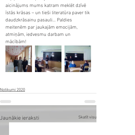
aicinājums mums katram meklēt dzīvē 
īstās krāsas – un tieši literatūra paver tik 
daudzkrāsainu pasauli… Paldies 
meitenēm par jaukajām emocijām, 
atmiņām, iedvesmu darbam un 
mācībām!
Notikumi 2020
Skatīt visu
Jaunākie ieraksti