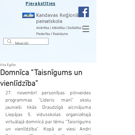
Pierakstīties
Kandavas Reģionālā
pamatskola
Atvērtība | Atbildība | Dažādība |
Piederība | Radošums
Vita Eglīte
Domnīca “Taisnīgums un
vienlīdzība”
27. novembrī personības pilnveides 
programmas “Līderis manī” skolu 
jaunieši tikās Draudzīgā aicinājuma 
Liepājas 5. vidusskolas organizētajā 
virtuālajā domnīcā par tēmu “Taisnīgums 
un vienlīdzība”. Kopā ar viesi Andri 