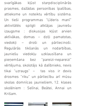
svarīgākas kļūst starpdisciplinārās 
prasmes, dažādas personības īpašības, 
attieksme un noteiktu vērtību sistēma. 
Un tieši programmas “Līderis manī” 
aktivitātēs spilgti atklājas jauniešu 
izaugsme : diskusijas kļūst arvien 
aktīvākas, domas – dziļi pamatotas, 
viedokļi – droši un pārliecinoši. 
Regulārās tikšanās un nodarbības, 
jauniešu viedokļu uzklausīšana un 
pieņemšana bez “pareizi-nepareizi” 
vērtējuma, skolotājs kā dalībnieks, nevis 
tikai “uzraugs” –  tas viss ir devis 
drosmes “riku” un pārliecību arī mūsu 
skolas domnīcas jauniešiem, 12. klases 
skolēniem : Selīnai, Beātei, Annai un 
Krišam.