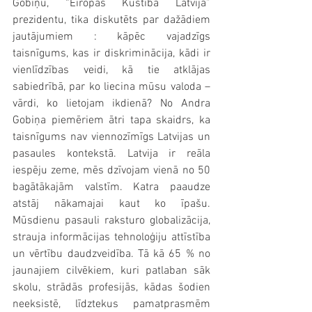
Gobiņu, “Eiropas Kustība Latvijā” 
prezidentu, tika diskutēts par dažādiem 
jautājumiem : kāpēc vajadzīgs 
taisnīgums, kas ir diskriminācija, kādi ir 
vienlīdzības veidi, kā tie atklājas 
sabiedrībā, par ko liecina mūsu valoda – 
vārdi, ko lietojam ikdienā? No Andra 
Gobiņa piemēriem ātri tapa skaidrs, ka 
taisnīgums nav viennozīmīgs Latvijas un 
pasaules kontekstā. Latvija ir reāla 
iespēju zeme, mēs dzīvojam vienā no 50 
bagātākajām valstīm. Katra paaudze 
atstāj nākamajai kaut ko īpašu. 
Mūsdienu pasauli raksturo globalizācija, 
strauja informācijas tehnoloģiju attīstība 
un vērtību daudzveidība. Tā kā 65 % no 
jaunajiem cilvēkiem, kuri patlaban sāk 
skolu, strādās profesijās, kādas šodien 
neeksistē, līdztekus pamatprasmēm 