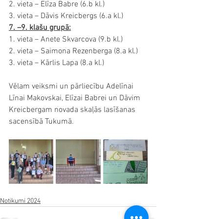
2. vieta – Elīza Babre (6.b kl.)
3. vieta – Dāvis Kreicbergs (6.a kl.)
7. –9. klašu grupā:
1. vieta – Anete Skvarcova (9.b kl.)
2. vieta – Saimona Rezenberga (8.a kl.)
3. vieta – Kārlis Lapa (8.a kl.)
Vēlam veiksmi un pārliecību Adelīnai 
Līnai Makovskai, Elīzai Babrei un Dāvim 
Kreicbergam novada skaļās lasīšanas 
sacensībā Tukumā.
Notikumi 2024