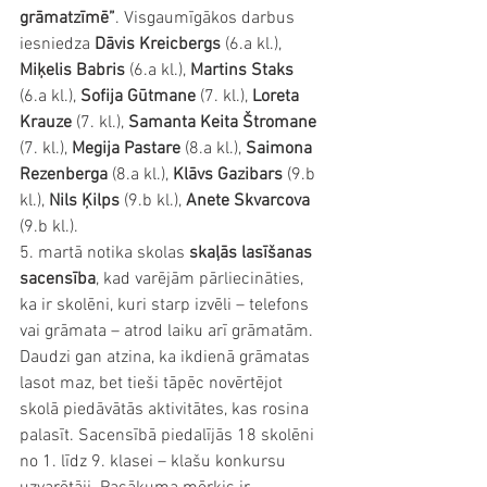
grāmatzīmē”
. Visgaumīgākos darbus 
iesniedza 
Dāvis Kreicbergs
 (6.a kl.), 
Miķelis Babris 
(6.a kl.), 
Martins Staks
(6.a kl.), 
Sofija Gūtmane
 (7. kl.), 
Loreta 
Krauze
 (7. kl.), 
Samanta Keita Štromane
(7. kl.), 
Megija Pastare
 (8.a kl.), 
Saimona 
Rezenberga
 (8.a kl.), 
Klāvs Gazibars
 (9.b 
kl.), 
Nils Ķilps
 (9.b kl.), 
Anete Skvarcova
(9.b kl.).
5. martā notika skolas 
skaļās lasīšanas 
sacensība
, kad varējām pārliecināties, 
ka ir skolēni, kuri starp izvēli – telefons 
vai grāmata – atrod laiku arī grāmatām. 
Daudzi gan atzina, ka ikdienā grāmatas 
lasot maz, bet tieši tāpēc novērtējot 
skolā piedāvātās aktivitātes, kas rosina 
palasīt. Sacensībā piedalījās 18 skolēni 
no 1. līdz 9. klasei – klašu konkursu 