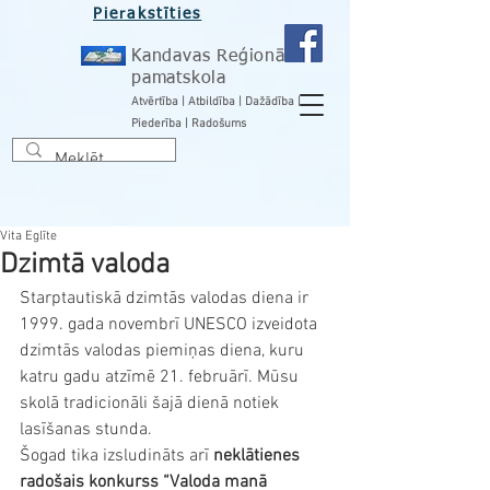
Pierakstīties
Kandavas Reģionālā
pamatskola
Atvērtība | Atbildība | Dažādība |
Piederība | Radošums
Vita Eglīte
Dzimtā valoda
Starptautiskā dzimtās valodas diena ir 
1999. gada novembrī UNESCO izveidota 
dzimtās valodas piemiņas diena, kuru 
katru gadu atzīmē 21. februārī. Mūsu 
skolā tradicionāli šajā dienā notiek 
lasīšanas stunda.
Šogad tika izsludināts arī 
neklātienes 
radošais konkurss “Valoda manā 