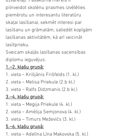
uzvarētāji. Pasākuma mērķis ir 
pilnveidot skolēnu prasmes izvēlēties 
piemērotu un interesantu literatūru 
skaļai lasīšanai, sekmēt interesi par 
lasīšanu un grāmatām, saliedēt kopīgām 
lasīšanas aktivitātēm, kā arī veicināt 
lasītprieku.
Sveicam skaļās lasīšanas sacensības 
diplomu ieguvējus:
1.–2. klašu grupā:
1. vieta – Krišjānis Frišfelds (1. kl.)
2. vieta – Melisa Priekule (2.b kl.)
3. vieta – Ralfs Didzmanis (2.b kl.)
3.–4. klašu grupā:
1. vieta – Megija Priekule (4. kl.)
2. vieta – Amēlija Semjonova (4. kl.)
3. vieta – Timurs Meževičs (3. kl.)
5.–6. klašu grupā:
1. vieta – Adelīna Līna Makovska (5. kl.)