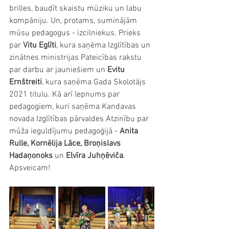
brilles, baudīt skaistu mūziku un labu 
kompāniju. Un, protams, suminājām 
mūsu pedagogus - izcilniekus. Prieks 
par 
Vitu Eglīti
, kura saņēma Izglītības un 
zinātnes ministrijas Pateicības rakstu 
par darbu ar jauniešiem un 
Evitu 
Ernštreiti
, kura saņēma Gada Skolotājs 
2021 titulu. Kā arī lepnums par 
pedagogiem, kuri saņēma Kandavas 
novada Izglītības pārvaldes Atzinību par 
mūža ieguldījumu pedagoģijā - 
Anita 
Rulle, Kornēlija Lāce, Broņislavs 
Hadaņonoks 
un 
Elvīra Juhņēviča
. 
Apsveicam! 