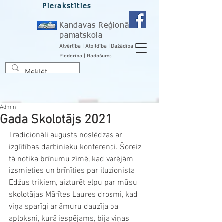
Pierakstīties
Kandavas Reģionālā
pamatskola
Atvērtība | Atbildība | Dažādība |
Piederība | Radošums
Admin
Gada Skolotājs 2021
Tradicionāli augusts noslēdzas ar 
izglītības darbinieku konferenci. Šoreiz 
tā notika brīnumu zīmē, kad varējām 
izsmieties un brīnīties par iluzionista 
Edžus trikiem, aizturēt elpu par mūsu 
skolotājas Mārītes Laures drosmi, kad 
viņa sparīgi ar āmuru dauzīja pa 
aploksni, kurā iespējams, bija viņas 