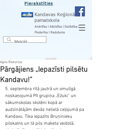
Pierakstīties
Kandavas Reģionālā
pamatskola
Atvērtība | Atbildība | Dažādība |
Piederība | Radošums
Agita Riekstiņa
Pārgājiens „Iepazīsti pilsētu
Kandavu!”
5. septembra rītā jautrā un omulīgā 
noskaņojumā PII grupiņa „Ežuki” un 
sākumskolas skolēni kopā ar 
audzinātājām devās nelielā ceļojumā pa 
Kandavu. Tika iepazīts Bruņinieku 
pilskalns un tā pils maketa veidolā, 