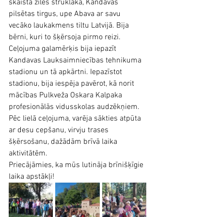
skaistā zīles strūklaka, Kandavas 
pilsētas tirgus, upe Abava ar savu 
vecāko laukakmens tiltu Latvijā. Bija 
bērni, kuri to šķērsoja pirmo reizi. 
Ceļojuma galamērķis bija iepazīt 
Kandavas Lauksaimniecības tehnikuma 
stadionu un tā apkārtni. Iepazīstot 
stadionu, bija iespēja pavērot, kā norit 
mācības Pulkveža Oskara Kalpaka 
profesionālās vidusskolas audzēkņiem.
Pēc lielā ceļojuma, varēja sākties atpūta 
ar desu cepšanu, virvju trases 
šķērsošanu, dažādām brīvā laika 
aktivitātēm.
Priecājāmies, ka mūs lutināja brīnišķīgie 
laika apstākļi!