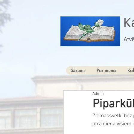
K
Atvē
Sākums
Par mums
Kal
Admin
Piparkū
Ziemassvētki bez 
otrā dienā visiem i