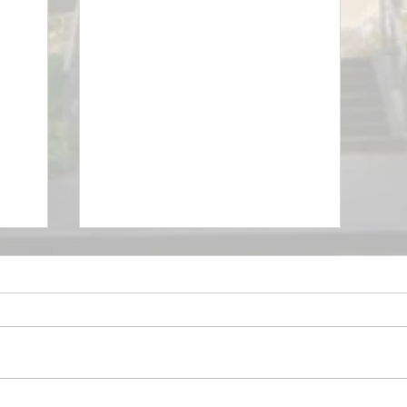
12.klases apsveikums
im