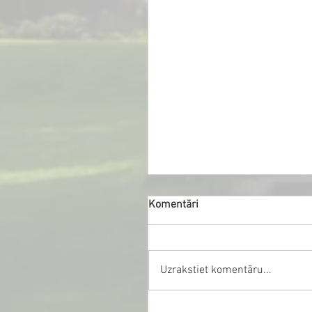
Komentāri
Uzrakstiet komentāru...
Dāvana Ziemassvētku vecīt