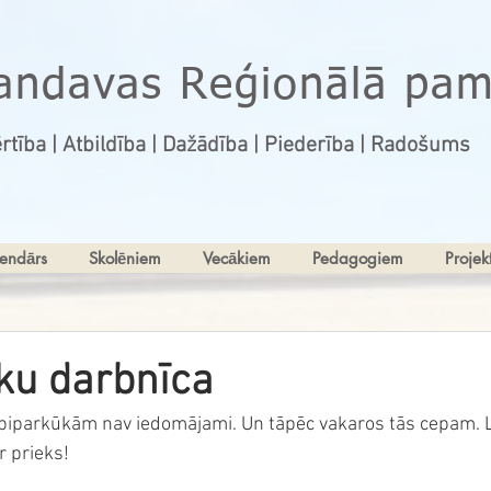
andavas Reģionālā pam
rtība | Atbildība | Dažādība | Piederība | Radošums
endārs
Skolēniem
Vecākiem
Pedagogiem
Projekt
ku darbnīca
piparkūkām nav iedomājami. Un tāpēc vakaros tās cepam. La
r prieks! 