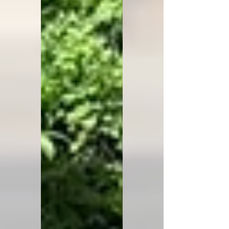
pienācis laiks doties
tālāk. Lai, gluži kā upe,
kas aizvien plūst uz
priekšu, arī mūsu
absolventu d