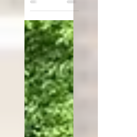
iesāka tēmu par
ceļojumu - ceļojumu
savā nākotnē,
izspēlējot etīdes par
savu sapņu karjeru. Un
3. jūlijā lielais
ceļojums katram no
absolventiem varēja
sākties! Deviņus gadus
šis ceļojums ir bijis
kopīgs ar skolu un
skolas biedriem,
izbaudīti pirmie
panākumi,
izaicinājumi,
draudzības, kopīgi
smiekli un pieredze,
kas palīdzēja izaugt. Ir