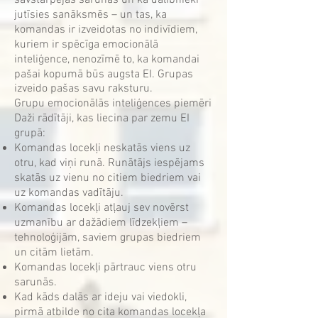
savstarpējās sarunas un kā dalībnieki
jutīsies sanāksmēs – un tas, ka
komandas ir izveidotas no indivīdiem,
kuriem ir spēcīga emocionālā
inteliģence, nenozīmē to, ka komandai
pašai kopumā būs augsta EI. Grupas
izveido pašas savu raksturu.
Grupu emocionālās inteliģences piemēri
Daži rādītāji, kas liecina par zemu EI
grupā:
Komandas locekļi neskatās viens uz
otru, kad viņi runā. Runātājs iespējams
skatās uz vienu no citiem biedriem vai
uz komandas vadītāju.
Komandas locekļi atļauj sev novērst
uzmanību ar dažādiem līdzekļiem –
tehnoloģijām, saviem grupas biedriem
un citām lietām.
Komandas locekļi pārtrauc viens otru
sarunās.
Kad kāds dalās ar ideju vai viedokli,
pirmā atbilde no cita komandas locekļa