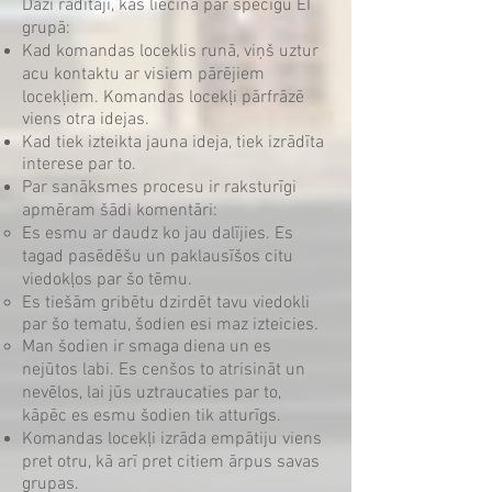
Daži rādītāji, kas liecina par spēcīgu EI
grupā:
Kad komandas loceklis runā, viņš uztur
acu kontaktu ar visiem pārējiem
locekļiem. Komandas locekļi pārfrāzē
viens otra idejas.
Kad tiek izteikta jauna ideja, tiek izrādīta
interese par to.
Par sanāksmes procesu ir raksturīgi
apmēram šādi komentāri:
Es esmu ar daudz ko jau dalījies. Es
tagad pasēdēšu un paklausīšos citu
viedokļos par šo tēmu.
Es tiešām gribētu dzirdēt tavu viedokli
par šo tematu, šodien esi maz izteicies.
Man šodien ir smaga diena un es
nejūtos labi. Es cenšos to atrisināt un
nevēlos, lai jūs uztraucaties par to,
kāpēc es esmu šodien tik atturīgs.
Komandas locekļi izrāda empātiju viens
pret otru, kā arī pret citiem ārpus savas
grupas.