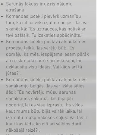
Sarunās fokuss ir uz risinājumu
atrašanu.
Komandas locekļi pievērš uzmanību
tam, ka citi cilvēki izjūt emocijas. Tas var
skanēt kā: ''Es uztraucos, kas notiek ar
tevi pašlaik. Tu izskaties apbēdināts.''
Komandas locekļi piedāvā atsauksmes
procesu laikā. Tas varētu būt: ''Es
domāju, ka mēs, iespējams, esam pārāk
ātri izskrējuši cauri šai diskusijai, lai
uzklausītu visu idejas. Vai kāds arī tā
jūtas?''.
Komandas locekļi piedāvā atsauksmes
sanāksmju beigās. Tas var izklausīties
šādi: ''Es novērtēju mūsu sarunas
sanāksmes sākumā. Tas bija ļoti
noderīgi, lai es visu izprastu. Es vēlos
kaut mums būtu bijis vairāk laika, lai
izrunātu mūsu nākošos soļus. Vai tas ir
kaut kas tāds, ko citi arī vēlētos darīt
nākošajā reizē?''.