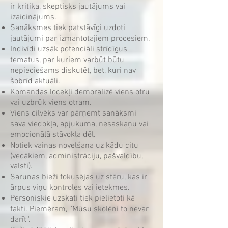
ir kritika, skeptisks jautājums vai
izaicinājums.
Sanāksmes tiek patstāvīgi uzdoti
jautājumi par izmantotajiem procesiem.
Indivīdi uzsāk potenciāli strīdīgus
tematus, par kuriem varbūt būtu
nepieciešams diskutēt, bet, kuri nav
šobrīd aktuāli.
Komandas locekļi demoralizē viens otru
vai uzbrūk viens otram.
Viens cilvēks var pārņemt sanāksmi
sava viedokļa, apjukuma, nesaskaņu vai
emocionālā stāvokļa dēļ.
Notiek vainas novelšana uz kādu citu
(vecākiem, administrāciju, pašvaldību,
valsti).
Sarunas bieži fokusējas uz sfēru, kas ir
ārpus viņu kontroles vai ietekmes.
Personiskie uzskati tiek pielietoti kā
fakti. Piemēram, ''Mūsu skolēni to nevar
darīt''.