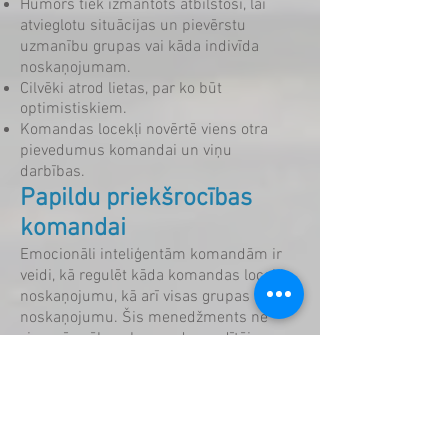
Humors tiek izmantots atbilstoši, lai
atvieglotu situācijas un pievērstu
uzmanību grupas vai kāda indivīda
noskaņojumam.
Cilvēki atrod lietas, par ko būt
optimistiskiem.
Komandas locekļi novērtē viens otra
pievedumus komandai un viņu
darbības.
​Papildu priekšrocības
komandai
Emocionāli inteliģentām komandām ir
veidi, kā regulēt kāda komandas locekļa
noskaņojumu, kā arī visas grupas
noskaņojumu. Šis menedžments ne
vienmēr nāk no komandas vadītāja –
tieši pretēji, stipras emocionāli
inteliģentas komandas rādītājs ir tas, ka
jebkurš komandas loceklis uzņemas
atbildību pievērt uzmanību
noskaņojumiem, komunikācijas