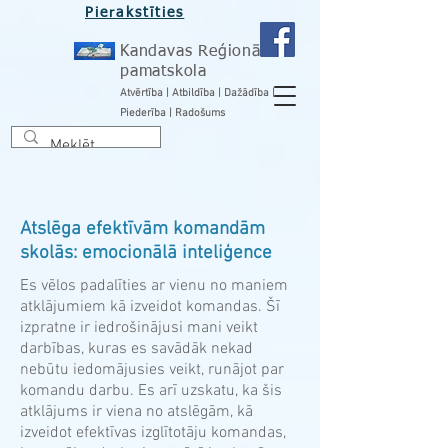
Pierakstīties
Kandavas Reģionālā
pamatskola
Atvērtība | Atbildība | Dažādība |
Piederība | Radošums
Atslēga efektīvām komandām
skolās: emocionālā inteliģence
Es vēlos padalīties ar vienu no maniem
atklājumiem kā izveidot komandas. Šī
izpratne ir iedrošinājusi mani veikt
darbības, kuras es savādāk nekad
nebūtu iedomājusies veikt, runājot par
komandu darbu. Es arī uzskatu, ka šis
atklājums ir viena no atslēgām, kā
izveidot efektīvas izglītotāju komandas,