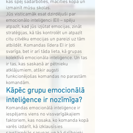
kas spēj sadarboties, mācīties kopā un
izmainīt mūsu skolas.
Jūs visticamāk esat dzirdējuši par
emocionālo inteliģenci (EI) – spēju
atpazīt, kad jūs izjūtat emocijas, zināt
stratēģijas, kā tās kontrolēt un atpazīt
citu cilvēku emocijas un pareizi uz tām
atbildēt. Komandas līdera EI ir ļoti
svarīga, bet ir arī tāda lieta, kā grupas
kolektīvā emocionāla inteliģence. Un tas
ir tas, kas saskaņā ar pētnieku
atklājumiem, atšķir augsti
funkcionējošas komandas no parastām
komandām.
Kāpēc grupu emocionālā
inteliģence ir nozīmīga?
Komandas emocionālā inteliģence ir
iespējams viens no vissvarīgākajiem
faktoriem, kas nosaka, ko komanda kopā
varēs izdarīt, kā izklausīsies