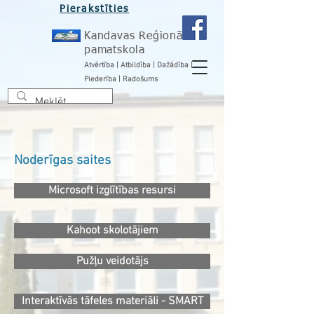
Pierakstīties
Kandavas Reģionālā
pamatskola
Atvērtība | Atbildība | Dažādība |
Piederība | Radošums
Noderīgas saites
Microsoft izglītības resursi
Kahoot skolotājiem
Pužļu veidotājs
Interaktīvās tāfeles materiāli - SMART