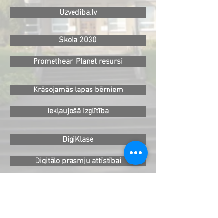
Uzvediba.lv
Skola 2030
Promethean Planet resursi
Krāsojamās lapas bērniem
Iekļaujošā izglītība
DigiKlase
Digitālo prasmju attīstībai
Medijpratības buklets
Algoritmiskai domāšanai