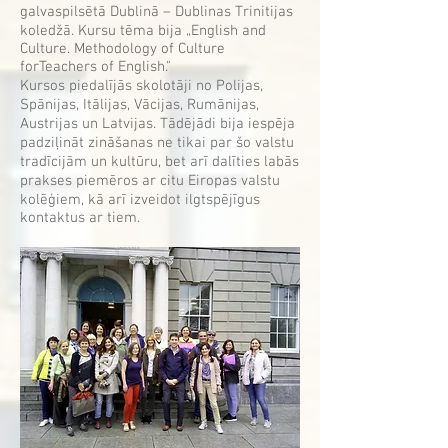
galvaspilsētā Dublinā – Dublinas Trinitijas
koledžā. Kursu tēma bija „English and
Culture. Methodology of Culture
forTeachers of English."
Kursos piedalījās skolotāji no Polijas,
Spānijas, Itālijas, Vācijas, Rumānijas,
Austrijas un Latvijas. Tādējādi bija iespēja
padziļināt zināšanas ne tikai par šo valstu
tradīcijām un kultūru, bet arī dalīties labās
prakses piemēros ar citu Eiropas valstu
kolēģiem, kā arī izveidot ilgtspējīgus
kontaktus ar tiem.