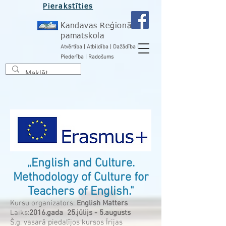
Pierakstīties
Kandavas Reģionālā
pamatskola
Atvērtība | Atbildība | Dažādība |
Piederība | Radošums
„English and Culture.
Methodology of Culture fo​r
Teachers of English."
Kursu organizators:
English Matters
Laiks:
2016.gada 25.jūlijs - 5.augusts
Š.g. vasarā piedalījos kursos Īrijas