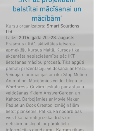
„IKT uz projektiem
balstītai mācīšana​i un
mācībām"
Kursu organizators:
Smart Solutions
Ltd.
Laiks:
2016. gada 20.-28. augusts
Erasmus+ KA1 aktivitātes ietvaros
apmeklēju kursus Maltā. Kursos tika
akcentēta nepieciešamība pēc IKT
lietošanas mācību procesā. Tika apgūti
pamati prezentāciju veidošanai ar Prezi.
Veidojām animācijas ar rīku Stop Motion
Animation. Mācījāmies veidot blogu ar
Wordpress. Guvām ieskatu par aptauju
veidošanas rīkiem AnswerGarden un
Kahoot. Darbojāmies ar Movie Maker,
Padlet un Book Creator. Izmēģinājām
lietot planšetes. Patika, ka nodarbībās
viss tika pamatīgi izskaidrots un
netikām noslogoti ar pārāk lielu
informācijas daudzumu. Katram rīkam