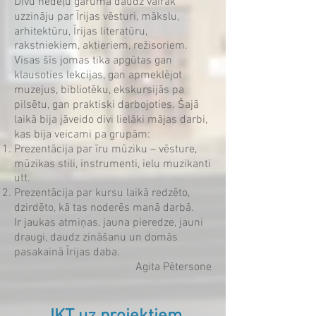
Divu nedēļu garumā daudz vairāk
uzzināju par Īrijas vēsturi, mākslu,
arhitektūru, Īrijas literatūru,
rakstniekiem, aktieriem, režisoriem.
Visas šīs jomas tika apgūtas gan
klausoties lekcijas, gan apmeklējot
muzejus, bibliotēku, ekskursijās pa
pilsētu, gan praktiski darbojoties. Šajā
laikā bija jāveido divi lielāki mājas darbi,
kas bija veicami pa grupām:
Prezentācija par īru mūziku – vēsture,
mūzikas stili, instrumenti, ielu muzikanti
utt.
Prezentācija par kursu laikā redzēto,
dzirdēto, kā tas noderēs manā darbā.
Ir jaukas atmiņas, jauna pieredze, jauni
draugi, daudz zināšanu un domās
pasakainā Īrijas daba.
Agita Pētersone