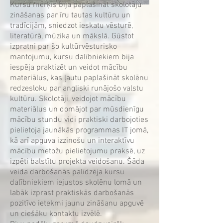
Kursu mērķis bija paplašināt skolotāju
zināšanas par īru tautas kultūru un
tradīcijām, sniedzot ieskatu vēsturē,
literatūrā, mūzika un mākslā. Gūstot
izpratni par šo kultūrvēsturisko
mantojumu, kursu dalībniekiem bija
iespēja praktizēt un veidot mācību
materiālus, kas ļautu paplašināt skolēnu
redzesloku par angliski runājošo valstu
kultūru. Skolotāji, veidojot mācību
materiālus un domājot par mūsdienīgu
mācību stundu vidi praktiski darbojoties
pielietoja jaunākās programmas IT jomā,
kā arī apguva izzinošu un interaktīvu
mācību metožu pielietojumu praksē, uz
izpēti balstītu projekta veidošanu. Šāda
veida darbošanās palīdzēja kursu
dalībniekiem iejustos skolēnu lomā un
labāk izprast praktiskās darbošanās
pozitīvo ietekmi jaunu zināšanu apguvē
un ciešāku kontaktu izvēlē.