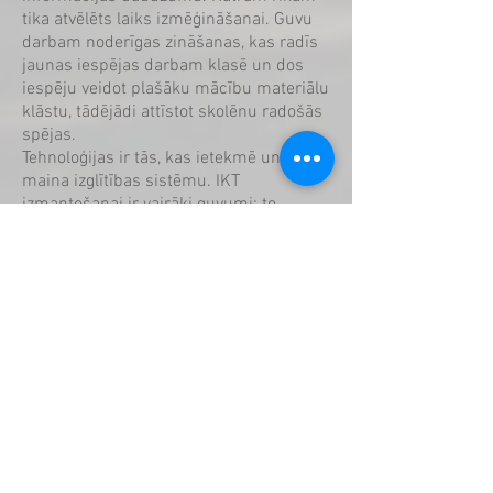
tika atvēlēts laiks izmēģināšanai. Guvu
darbam noderīgas zināšanas, kas radīs
jaunas iespējas darbam klasē un dos
iespēju veidot plašāku mācību materiālu
klāstu, tādējādi attīstot skolēnu radošās
spējas.
Tehnoloģijas ir tās, kas ietekmē un
maina izglītības sistēmu. IKT
izmantošanai ir vairāki guvumi; to
izmantošana var palielināt skolēnu
motivāciju mācīties, tā ir iespēja attīstīt
digitālo kompetenci, kas būs
nepieciešama nākotnē. Uzlabojot savu
datorpratību un izmantojot zināšanas
mācību priekšmetā un metodikā,
skolotāji spēs vairāk ieinteresēt
skolēnus mācību priekšmeta apguvē.
Izmantojot IKT piedāvātās iespējas un
realizējot inovatīvas pedagoģiskās
pieejas – uz projektiem balstītas mācību
aktivitātes, ir iespējams mācības