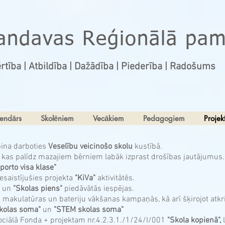
andavas Reģionālā pam
rtība | Atbildība | Dažādība | Piederība | Radošums
endārs
Skolēniem
Vecākiem
Pedagogiem
Projekt
pina darboties
Veselību veicinošo skolu
kustībā.
, kas palīdz mazajiem bērniem labāk izprast drošības jautājumus.
porto visa klase"
saistījušies projekta
"KiVa"
aktivitātēs.
un
"Skolas piens"
piedāvātās iespējas.
es makulatūras un bateriju vākšanas kampaņās, kā arī šķirojot atk
skolas soma"
un
"STEM skolas soma"
ciālā Fonda + projektam nr.4.2.3.1./1/24/I/001
"Skola kopienā",