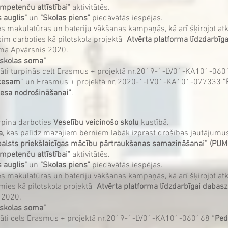
ompetenču attīstībai"
aktivitātēs.
 auglis"
un
"Skolas piens"
piedāvātās iespējas.
ies makulatūras un bateriju vākšanas kampaņās, kā arī šķirojot at
im darboties kā pilotskola projektā "
Atvērta platforma līdzdarbīga
mma Apvārsnis 2020.
s skolas soma"
itāti turpinās celt Erasmus + projektā nr.2019-1-LV01-KA101-060
ocesam
” un Erasmus + projektā nr, 2020-1-LV01-KA101-077333
“
esa nodrošināšanai”
.
rpina darboties
Veselību veicinošo skolu
kustībā.
a
, kas palīdz mazajiem bērniem labāk izprast drošības jautājumu
balsts priekšlaicīgas mācību pārtraukšanas samazināšanai” (P
ompetenču attīstībai"
aktivitātēs.
 auglis"
un
"Skolas piens"
piedāvātās iespējas.
ies makulatūras un bateriju vākšanas kampaņās, kā arī šķirojot at
ies kā pilotskola projektā "
Atvērta platforma līdzdarbīgai dabaszin
 2020.
s skolas soma"
āti cels
Erasmus + projektā nr.2019-1-LV01-KA101-060168 “
Ped