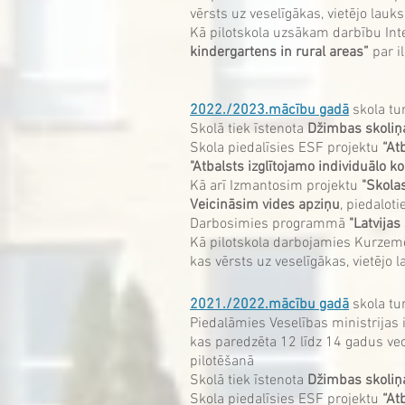
vērsts uz veselīgākas, vietējo la
Kā pilotskola uzsākam darbību Int
kindergartens in rural areas”
par i
2022./2023.mācību gadā
skola tu
Skolā tiek īstenota
Džimbas skoliņ
Skola piedalīsies ESF projektu
“At
"Atbalsts izglītojamo individuālo k
Kā arī Izmantosim projektu
"Skolas
Veicināsim vides apziņu
, piedalot
Darbosimies programmā
"Latvija
Kā pilotskola darbojamies Kurzeme
kas vērsts uz veselīgākas, vietēj
2021./2022.mācību gadā
skola tu
Piedalāmies Veselības ministrijas 
kas paredzēta 12 līdz 14 gadus vec
pilotēšanā
Skolā tiek īstenota
Džimbas skoliņ
Skola piedalīsies ESF projektu
“At