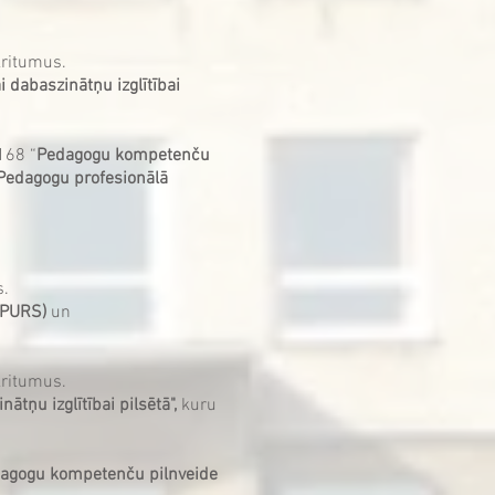
kritumus.
i dabaszinātņu izglītībai
168 “
Pedagogu kompetenču
Pedagogu profesionālā
s.
UMPURS)
un
kritumus.
ātņu izglītībai pilsētā",
kuru
agogu kompetenču pilnveide