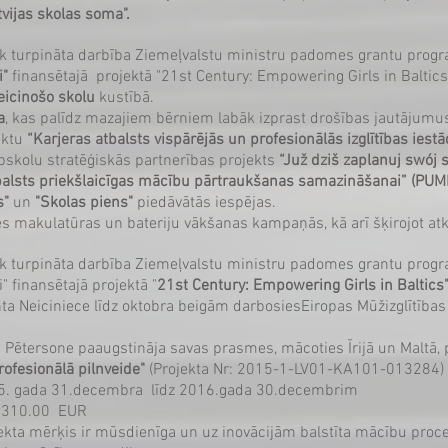
tvijas skolas soma".
ek turpināta darbība Ziemeļvalstu ministru padomes grantu pr
i"
finansētajā projektā "21st Century: Empowering Girls in Baltics"
eicinošo skolu
kustībā.
a
, kas palīdz mazajiem bērniem labāk izprast drošības jautājumu
ektu
“Karjeras atbalsts vispārējās un profesionālās izglītības iest
skolu stratēģiskās partnerības projekts
“Juž dziš zaplanuj swój 
alsts priekšlaicīgas mācību pārtraukšanas samazināšanai” (P
s"
un
"Skolas piens"
piedāvātās iespējas.
ies makulatūras un bateriju vākšanas kampaņās, kā arī šķirojot at
ek turpināta darbība Ziemeļvalstu ministru padomes grantu prog
 finansētajā ​​projektā "
21st Century: Empowering Girls in Baltics" 
a Neiciniece līdz oktobra beigām darbosiesEiropas ​Mūžizglītības atb
 Pētersone paaugstināja savas prasmes, mācoties Īrijā un Maltā
ofesionālā pilnveide"
(Projekta Nr: 2015-1-LV01-KA101-013284)
015. gada 31.decembra līdz 2016.gada 30.decembrim
: 5310.00 EUR
jekta mērķis ir mūsdienīga un uz inovācijām balstīta mācību proc