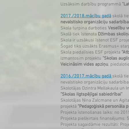
Uzsāksim darbību programmā
"La
2017./2018.mācību gadā
skolā ti
nevalstisko organizāciju sadarbība
Skola turpina darboties
Veselību v
Skolā tiek īstenota
Džimbas skoliņ
Skola ir uzsākusi īstenot ESF proj
Šogad tiks uzsākts Erasmus+ starp
Skola piedalīsies ESF projekta
“Atb
Izmantosim projektu
"Skolas augli
Veicināsim vides apziņu
, piedalot
2016./2017.mācību gadā
skolā ti
nevalstisko organizāciju sadarbībai"
Skolotājas Dzintra Mellakaula un Int
"Skolas ilgtspējīgai sabiedrībai"
Skolotājas Ņina Zalcmane un Agita
projektā
"Pedagoģiskā personāla pr
Projekta īstenošanas laiks: no 2
Projekta piešķirtais finansējums
Projekta sagaidāmie rezultāti: Pro