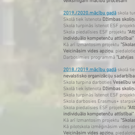
veiksmīgam mācību procesam
”
2019./2020.mācību gadā
skola tu
Skolā tiek īstenota
Džimbas skoliņ
Skola turpinās īstenot ESF projek
Skola piedalīsies ESF projektu
“At
individuālo kompetenču attīstībai"
Kā arī Izmantosim projektu
"Skolas
Veicināsim vides apziņu
, piedalot
Darbosimies programmā
"Latvijas
2018./2019.mācību gadā
skolā ti
nevalstisko organizāciju sadarbība
Skola turpina darboties
Veselību v
Skolā tiek īstenota
Džimbas skoliņ
Skola turpinās īstenot ESF projek
Skola darbosies Erasmus+ starpsk
Skola piedalīsies ESF projektu
“At
individuālo kompetenču attīstībai"
Kā arī Izmantosim projektu
"Skolas
Kā pilotskola izmēģināsim vides p
Veicināsim vides apziņu
, piedalot