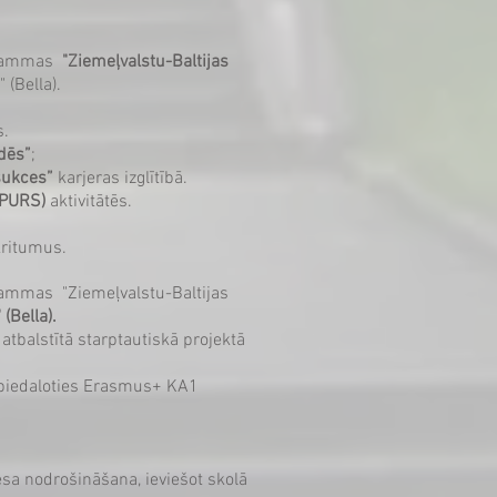
ogrammas
"Ziemeļvalstu-Baltijas
 (Bella).
s.
ādēs”
;
sukces”
karjeras izglītībā.
UMPURS)
aktivitātēs.
kritumus.
rammas "Ziemeļvalstu-Baltijas
(Bella).
alstītā starptautiskā projektā ​​​​
, piedaloties Erasmus+ KA1
esa nodrošināšana, ieviešot skolā