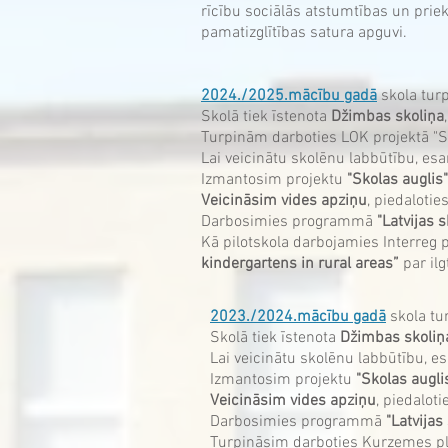
rīcību sociālās atstumtības un pri
pamatizglītības satura apguvi.
2024./2025.mācību gadā
skola tur
Skolā tiek īstenota
Džimbas skoliņa
Turpinām darboties LOK projektā "Sp
Lai veicinātu skolēnu labbūtību, esa
Izmantosim projektu
"Skolas auglis"
Veicināsim vides apziņu
, piedaloti
Darbosimies programmā
"Latvijas 
Kā pilotskola darbojamies Interreg 
kindergartens in rural areas”
par il
2023./2024.mācību gadā
skola tu
Skolā tiek īstenota
Džimbas skoliņ
Lai veicinātu skolēnu labbūtību, es
Izmantosim projektu
"Skolas augli
Veicināsim vides apziņu
, piedalot
Darbosimies programmā
"Latvija
Turpināsim darboties Kurzemes pl