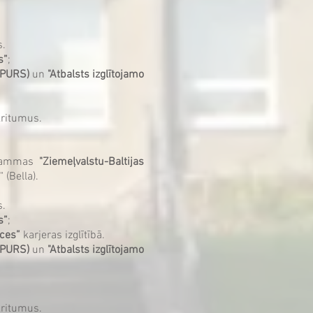
s.
s”
;
UMPURS)
un
"Atbalsts izglītojamo
kritumus.
ogrammas
"Ziemeļvalstu-Baltijas
 (Bella).
s.
s”
;
kces”
karjeras izglītībā.
UMPURS)
un
"Atbalsts izglītojamo
kritumus.