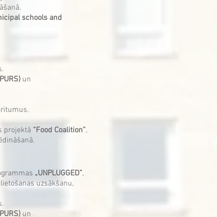
nāšanā.
nicipal schools and
s.
UMPURS)
un
kritumus.
s projektā
“Food Coalition”
,
 ēdināšanā.
 programmas
„UNPLUGGED”
,
u lietošanas uzsākšanu,
s.
UMPURS)
un