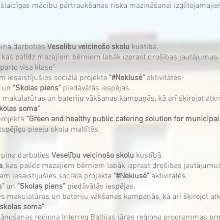
ekšlaicīgas mācību pārtraukšanas riska mazināšanai izglītojamaji
pina darboties
Veselību veicinošo skolu
kustībā.
, kas palīdz mazajiem bērniem labāk izprast drošības jautājumus.
orto visa klase"
m iesaistījušies sociālā projekta
"#Neklusē"
aktivitātēs.
un
"Skolas piens"
piedāvātās iespējas.
es makulatūras un bateriju vākšanas kampaņās, kā arī šķirojot atk
skolas soma"
projektā
“Green and healthy public catering solution for municipa
gtspējīgu pieeju skolu maltītēs.
rpina darboties
Veselību veicinošo skolu
kustībā.
a
, kas palīdz mazajiem bērniem labāk izprast drošības jautājumu
am iesaistījušies sociālā projekta
"#Neklusē"
aktivitātēs.
s"
un
"Skolas piens"
piedāvātās iespējas.
ies makulatūras un bateriju vākšanas kampaņās, kā arī šķirojot at
s skolas soma"
ānošanas reģiona Interreg Baltijas jūras reģiona programmas pr