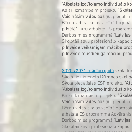
"Atbalsts izglītojamo individuālo k
Kā arī Izmantosim projektu
"Skolas
Veicināsim vides apziņu
, piedalot
Bērnu vides skolas vadībā turpinās
pilsētā",
kuru atbalsta ES progra
Darbosimies programmā
"Latvija
Skolotāji savu profesionālo kapac
pilnveide veiksmīgam mācību pr
pilnveide mūsdienīga mācību proc
2020./2021.mācību gadā
skola tu
Skolā tiek īstenota
Džimbas skoliņ
Skola piedalīsies ESF projektu
“At
"Atbalsts izglītojamo individuālo k
Kā arī Izmantosim projektu
"Skolas
Veicināsim vides apziņu
, piedalot
Bērnu vides skolas vadībā darbosim
atbalsta ES programma Apvārsnis
Darbosimies programmā
"Latvija
Skolotāji savu profesionālo kapacit