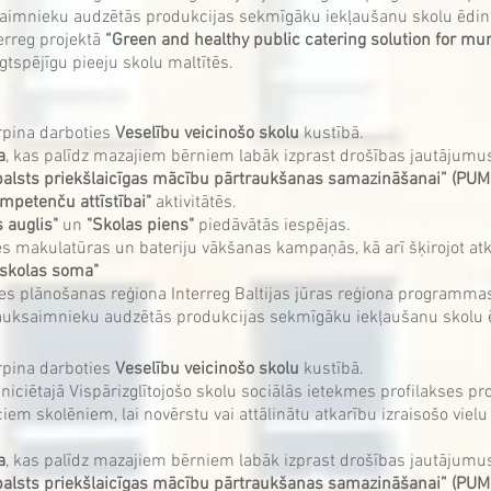
uksaimnieku audzētās produkcijas sekmīgāku iekļaušanu skolu ēdi
erreg projektā
“Green and healthy public catering solution for mu
lgtspējīgu pieeju skolu maltītēs.
rpina darboties
Veselību veicinošo skolu
kustībā.
a
, kas palīdz mazajiem bērniem labāk izprast drošības jautājumu
balsts priekšlaicīgas mācību pārtraukšanas samazināšanai” (P
ompetenču attīstībai"
aktivitātēs.
 auglis"
un
"Skolas piens"
piedāvātās iespējas.
ies makulatūras un bateriju vākšanas kampaņās, kā arī šķirojot at
s skolas soma"
s plānošanas reģiona Interreg Baltijas jūras reģiona programma
o lauksaimnieku audzētās produkcijas sekmīgāku iekļaušanu skolu
rpina darboties
Veselību veicinošo skolu
kustībā.
iniciētajā Vispārizglītojošo skolu sociālās ietekmes profilakses
iem skolēniem, lai novērstu vai attālinātu atkarību izraisošo viel
a
, kas palīdz mazajiem bērniem labāk izprast drošības jautājumu
balsts priekšlaicīgas mācību pārtraukšanas samazināšanai” (P