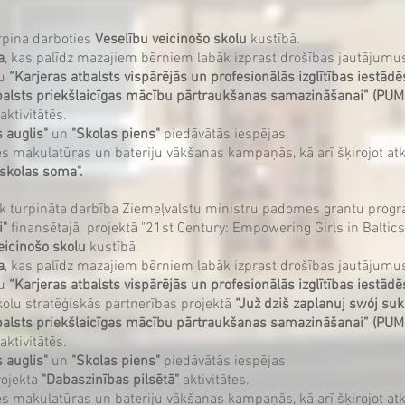
rpina darboties
Veselību veicinošo skolu
kustībā.
a
, kas palīdz mazajiem bērniem labāk izprast drošības jautājumu
tu
“Karjeras atbalsts vispārējās un profesionālās izglītības iestādē
balsts priekšlaicīgas mācību pārtraukšanas samazināšanai” (P
aktivitātēs.
 auglis"
un
"Skolas piens"
piedāvātās iespējas.
ies makulatūras un bateriju vākšanas kampaņās, kā arī šķirojot at
 skolas soma".
ek turpināta darbība Ziemeļvalstu ministru padomes grantu pr
i"
finansētajā projektā "21st Century: Empowering Girls in Baltics"
eicinošo skolu
kustībā.
a
, kas palīdz mazajiem bērniem labāk izprast drošības jautājumu
tu
“Karjeras atbalsts vispārējās un profesionālās izglītības iestādē
olu stratēģiskās partnerības projektā
“Juž dziš zaplanuj swój su
balsts priekšlaicīgas mācību pārtraukšanas samazināšanai” (P
aktivitātēs.
 auglis"
un
"Skolas piens"
piedāvātās iespējas.
rojekta
"Dabaszinības pilsētā"
aktivitātes.
ies makulatūras un bateriju vākšanas kampaņās, kā arī šķirojot at