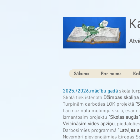
K
Atvē
Sākums
Par mums
Kal
2025./2026.mācību gadā
skola tur
Skolā tiek īstenota
Džimbas skoliņa
Turpinām darboties LOK projektā
"S
Lai mazinātu mobingu skolā, esam ie
Izmantosim projektu
"Skolas auglis"
Veicināsim vides apziņu
, piedaloti
Darbosimies programmā
"Latvijas 
Novembrī pievienojāmies Eiropas So