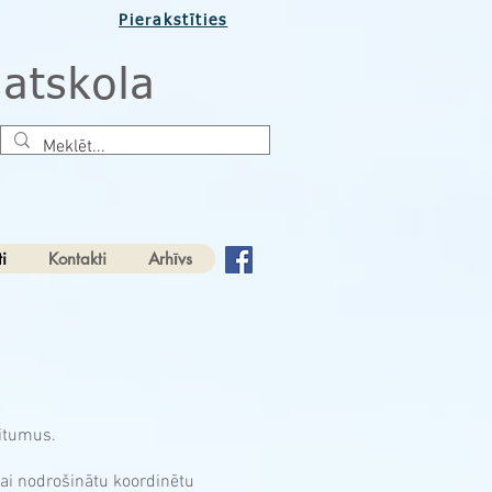
Pierakstīties
atskola
i
Kontakti
Arhīvs
ritumus.
lai nodrošinātu koordinētu