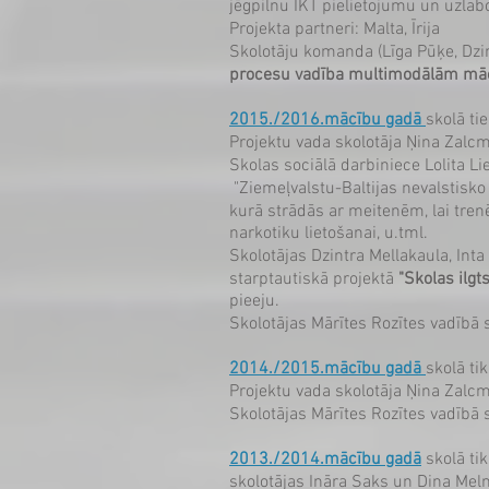
jēgpilnu IKT pielietojumu un uzla
Projekta partneri: Malta, Īrija​
Skolotāju komanda (Līga Pūķe, Dzin
procesu vadība multimodālām mā
2015./2016.mācību gadā
skolā ti
Projektu vada skolotāja Ņina Zalc
Skolas sociālā darbiniece Lolita 
"Ziemeļvalstu-Baltijas nevalstisko 
kurā strādās ar meitenēm, lai tre
narkotiku lietošanai, u.tml.
Skolotājas Dzintra Mellakaula, Inta
starptautiskā projektā
​​​​"Skolas il
pieeju.
Skolotājas Mārītes Rozītes vadībā 
2014./2015.mācību gadā
skolā ti
Projektu vada skolotāja Ņina Zalc
Skolotājas Mārītes Rozītes vadībā 
2013./2014.mācību gadā
skolā tik
skolotājas Ināra Saks un Dina Mel