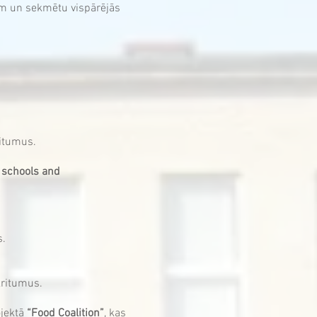
em un sekmētu vispārējās
ritumus.
l schools and
s.
kritumus.
ojektā
“Food Coalition”
, kas