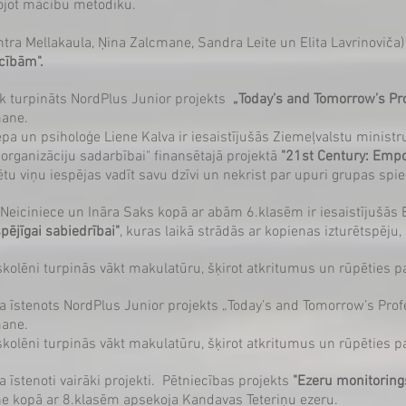
bojot mācību metodiku.
tra Mellakaula, Ņina Zalcmane, Sandra Leite un Elita Lavrinoviča
cībām".
ek turpināts NordPlus Junior projekts
„Today’s and Tomorrow’s Pro
mane.
Liepa un psiholoģe Liene Kalva ir iesaistījušās Ziemeļvalstu min
organizāciju sadarbībai" finansētajā ​​projektā
"21st Century: Empow
nētu viņu iespējas vadīt savu dzīvi un nekrist par upuri grupas 
 Neiciniece un Ināra Saks kopā ar abām 6.klasēm ir iesaistījušās Ei
gtspējīgai sabiedrībai"
, kuras laikā strādās ar kopienas izturētspēju
skolēni turpinās vākt makulatūru, šķirot atkritumus un rūpēties pa
ka īstenots NordPlus Junior projekts „Today’s and Tomorrow’s Prof
mane.
skolēni turpinās vākt makulatūru, šķirot atkritumus un rūpēties pa
a īstenoti vairāki projekti. Pētniecības projekts
"Ezeru monitoring
ne kopā ar 8.klasēm apsekoja Kandavas Teteriņu ezeru.