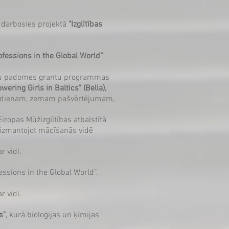
) darbosies projektā
"Izglītības
fessions in the Global World”
.
istru padomes grantu programmas
ering Girls in Baltics" (Bella),
spiedienam, zemam pašvērtējumam,
ropas ​Mūžizglītības atbalstītā
, izmantojot mācīšanās vidē
r vidi.
essions in the Global World”.
r vidi.
s"
, kurā bioloģijas un ķīmijas