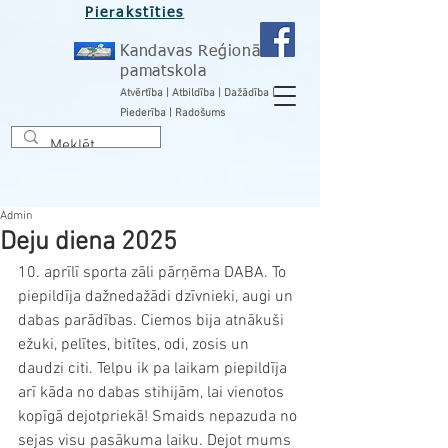
Pierakstīties
Kandavas Reģionālā
pamatskola
Atvērtība | Atbildība | Dažādība |
Piederība | Radošums
Admin
Deju diena 2025
10. aprīlī sporta zāli pārņēma DABA. To 
piepildīja dažnedažādi dzīvnieki, augi un 
dabas parādības. Ciemos bija atnākuši 
ežuki, pelītes, bitītes, odi, zosis un 
daudzi citi. Telpu ik pa laikam piepildīja 
arī kāda no dabas stihijām, lai vienotos 
kopīgā dejotpriekā! Smaids nepazuda no 
sejas visu pasākuma laiku. Dejot mums 