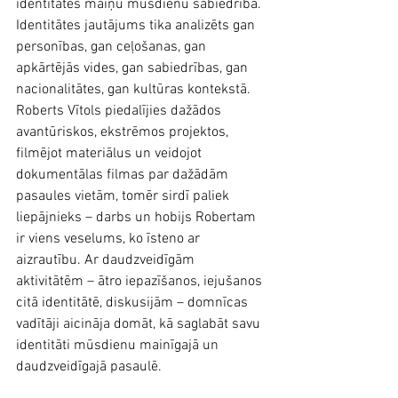
identitātes maiņu mūsdienu sabiedrībā. 
Identitātes jautājums tika analizēts gan 
personības, gan ceļošanas, gan 
apkārtējās vides, gan sabiedrības, gan 
nacionalitātes, gan kultūras kontekstā. 
Roberts Vītols piedalījies dažādos 
avantūriskos, ekstrēmos projektos, 
filmējot materiālus un veidojot 
dokumentālas filmas par dažādām 
pasaules vietām, tomēr sirdī paliek 
liepājnieks – darbs un hobijs Robertam 
ir viens veselums, ko īsteno ar 
aizrautību. Ar daudzveidīgām 
aktivitātēm – ātro iepazīšanos, iejušanos 
citā identitātē, diskusijām – domnīcas 
vadītāji aicināja domāt, kā saglabāt savu 
identitāti mūsdienu mainīgajā un 
daudzveidīgajā pasaulē.