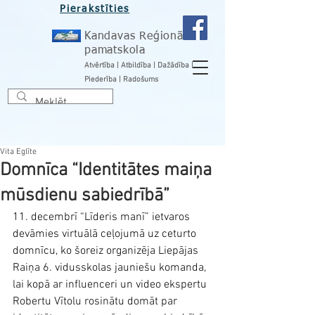
Pierakstīties
Kandavas Reģionālā
pamatskola
Atvērtība | Atbildība | Dažādība |
Piederība | Radošums
Vita Eglīte
Domnīca “Identitātes maiņa
mūsdienu sabiedrībā”
11. decembrī “Līderis manī” ietvaros 
devāmies virtuālā ceļojumā uz ceturto 
domnīcu, ko šoreiz organizēja Liepājas 
Raiņa 6. vidusskolas jauniešu komanda, 
lai kopā ar influenceri un video ekspertu 
Robertu Vītolu rosinātu domāt par 