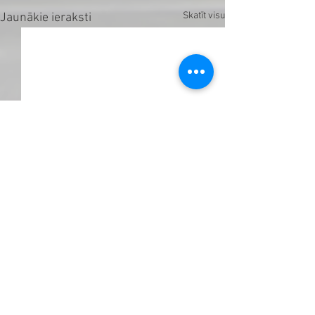
Skatīt visu
Jaunākie ieraksti
Komentāri