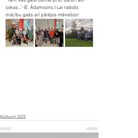
“Tam, kas gaiši domāt prot, darbi raiti 
sokas…” (E. Ādamsons.) Lai radošs 
mācību gads arī pārējos mēnešos!
Notikumi 2025