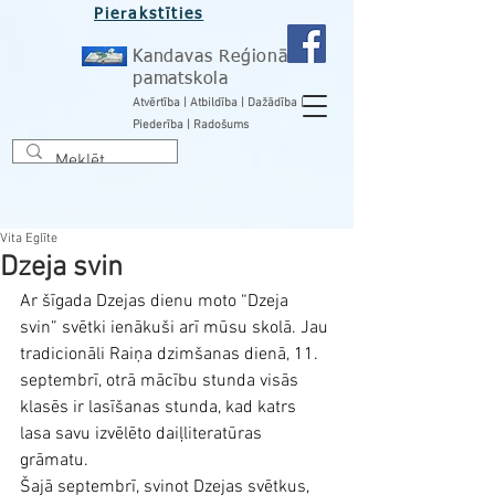
Pierakstīties
Kandavas Reģionālā
pamatskola
Atvērtība | Atbildība | Dažādība |
Piederība | Radošums
Vita Eglīte
Dzeja svin
Ar šīgada Dzejas dienu moto “Dzeja 
svin” svētki ienākuši arī mūsu skolā. Jau 
tradicionāli Raiņa dzimšanas dienā, 11. 
septembrī, otrā mācību stunda visās 
klasēs ir lasīšanas stunda, kad katrs 
lasa savu izvēlēto daiļliteratūras 
grāmatu.
Šajā septembrī, svinot Dzejas svētkus, 