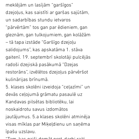
meklējām un lasījām “garšīgos” 
dzejoļus, kas saistīti ar garšas sajūtām, 
un sadarbības stundu ietvaros 
“pārvērtām” tos gan par ēdieniem, gan 
gleznām, gan tulkojumiem, gan kolāžām 
– tā tapa izstāde “Garšīgo dzejoļu 
salidojums”, kas apskatāma 1. stāva 
gaitenī. 19. septembrī skolotāji pulcējās 
radoši dzejiskā pasākumā “Dzejas 
restorāns”, izvēlētos dzejoļus pārvēršot 
kulinārijas brīnumā.
5. klases skolēni izveidoja “ceļazīmi” un 
devās ceļojumā grāmatu pasaulē uz 
Kandavas pilsētas bibliotēku, lai 
noskaidrotu savus izdomātos 
jautājumus. 5.a klases skolēni atminēja 
visas mīklas par Miķeļdienu un saņēma 
īpašu uzslavu.