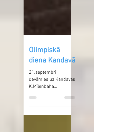
Olimpiskā
diena Kandavā
21.septembrī
devāmies uz Kandavas
K.Mīlenbaha
vidusskolas stadionu,
lai kopā svinētu
Olimpisko dienu.