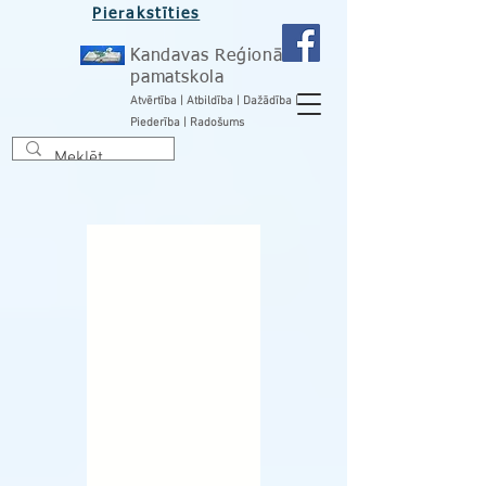
Pierakstīties
Kandavas Reģionālā
pamatskola
Atvērtība | Atbildība | Dažādība |
Piederība | Radošums