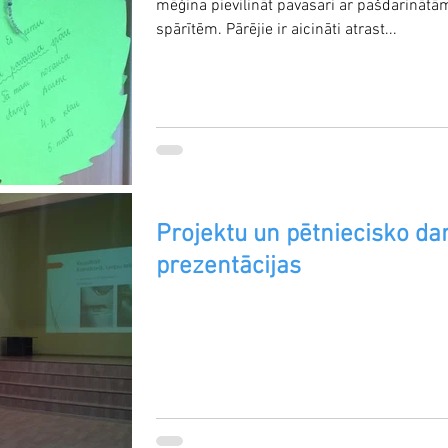
mēģina pievilināt pavasari ar pašdarinātā
spārītēm. Pārējie ir aicināti atrast...
Projektu un pētniecisko da
prezentācijas