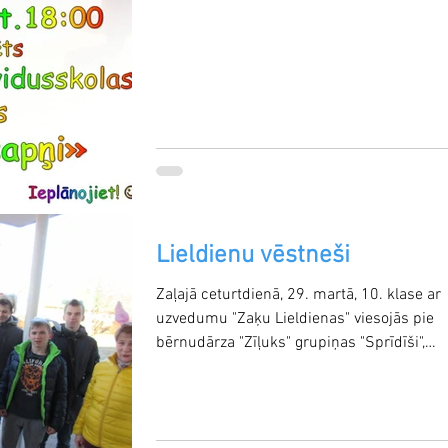
Lieldienu vēstneši
Zaļajā ceturtdienā, 29. martā, 10. klase ar
uzvedumu "Zaķu Lieldienas" viesojās pie
bērnudārza "Zīļuks" grupiņas "Sprīdīši",
sagādājot...