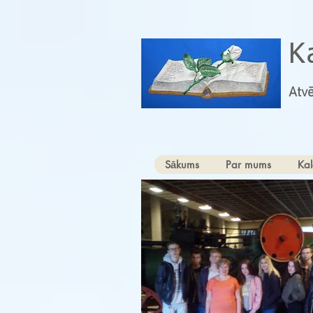
K
Atvē
Sākums
Par mums
Kal