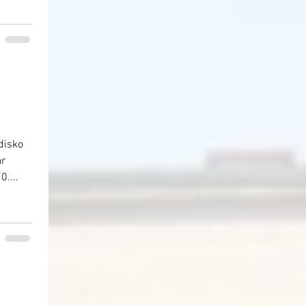
disko
ar
....