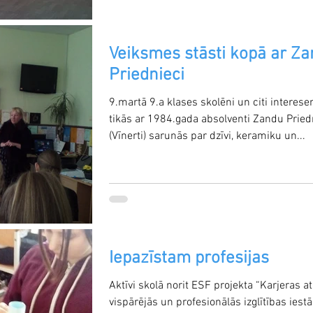
Veiksmes stāsti kopā ar Z
Priednieci
9.martā 9.a klases skolēni un citi interesen
tikās ar 1984.gada absolventi Zandu Pried
(Vīnerti) sarunās par dzīvi, keramiku un...
Iepazīstam profesijas
Aktīvi skolā norit ESF projekta “Karjeras a
vispārējās un profesionālās izglītības iest