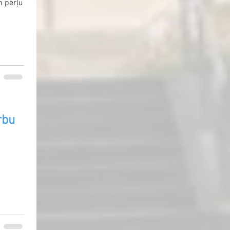
m pērļu
rbu