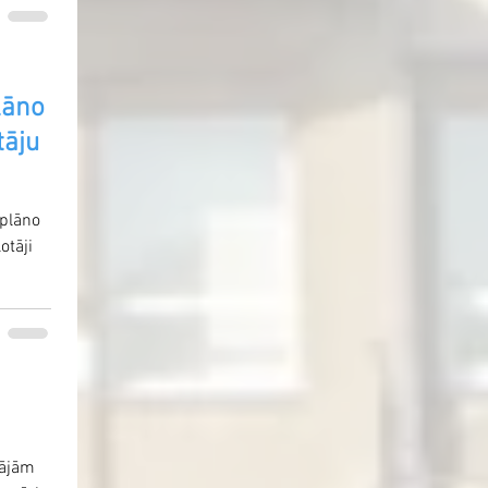
lāno
tāju
eplāno
otāji
tājām