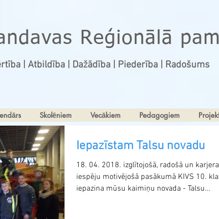
andavas Reģionālā pam
rtība | Atbildība | Dažādība | Piederība | Radošums
endārs
Skolēniem
Vecākiem
Pedagogiem
Projekt
Iepazīstam Talsu novadu
18. 04. 2018. izglītojošā, radošā un karjer
iespēju motivējošā pasākumā KIVS 10. kl
iepazina mūsu kaimiņu novada - Talsu...