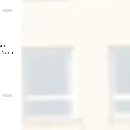
kuros
. Vienā
.