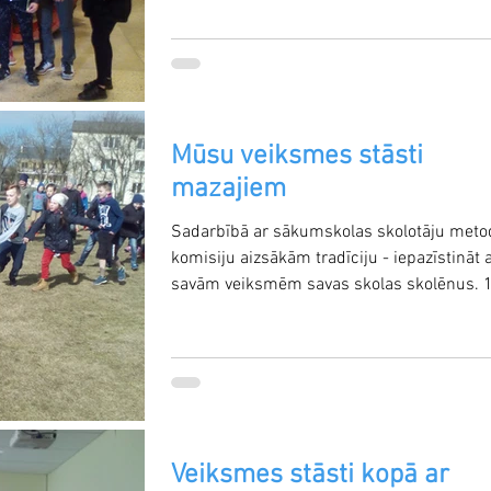
Mūsu veiksmes stāsti
mazajiem
Sadarbībā ar sākumskolas skolotāju meto
komisiju aizsākām tradīciju - iepazīstināt 
savām veiksmēm savas skolas skolēnus. 10
Veiksmes stāsti kopā ar