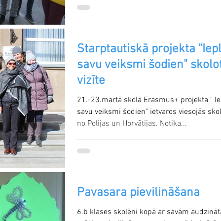
Starptautiskā projekta "Iep
savu veiksmi šodien" skolo
vizīte
21.-23.martā skolā Erasmus+ projekta " I
savu veiksmi šodien" ietvaros viesojās skol
no Polijas un Horvātijas. Notika...
Pavasara pievilināšana
6.b klases skolēni kopā ar savām audzinā