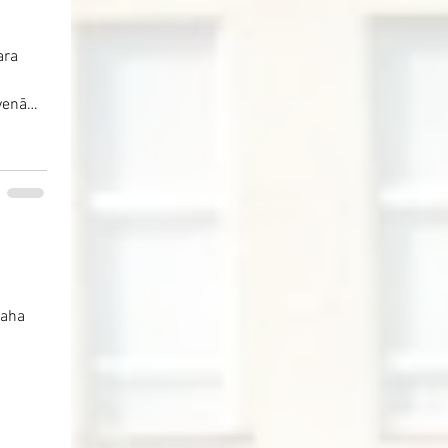
ara
venā
šaha