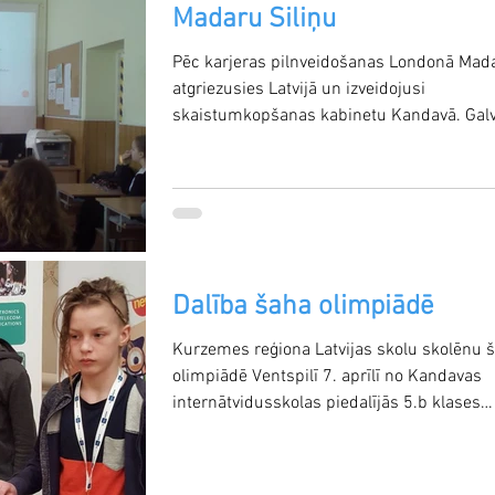
Madaru Siliņu
Pēc karjeras pilnveidošanas Londonā Mad
atgriezusies Latvijā un izveidojusi
skaistumkopšanas kabinetu Kandavā. Gal
viņas atziņa -...
Dalība šaha olimpiādē
Kurzemes reģiona Latvijas skolu skolēnu 
olimpiādē Ventspilī 7. aprīlī no Kandavas
internātvidusskolas piedalījās 5.b klases
skolēni...