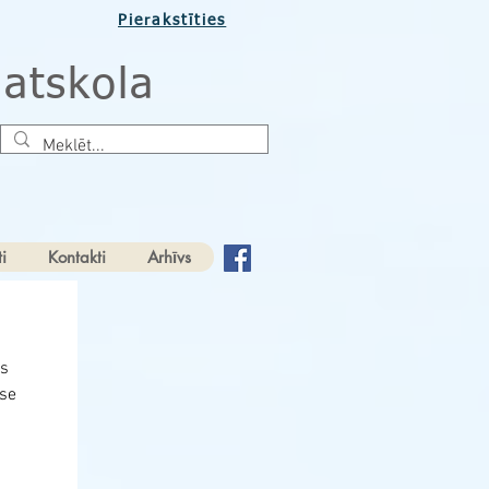
Pierakstīties
atskola
i
Kontakti
Arhīvs
as
ase